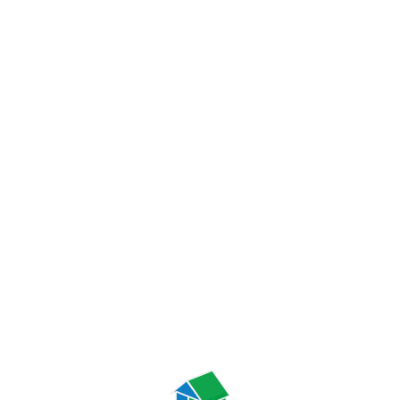
自動的に「FPの家」ビルダーの
ホームページに移動します。
移動しない場合には
下記のリンクをクリックしてください。