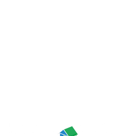
自動的に「FPの家」ビルダーの
ホームページに移動します。
移動しない場合には
下記のリンクをクリックしてください。