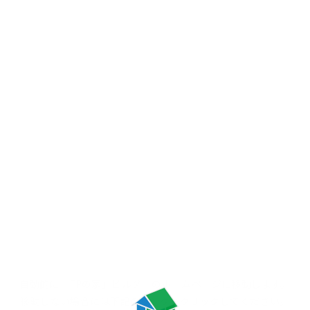
自動的に「FPの家」ビルダーの
ホームページに移動します。
移動しない場合には
下記のリンクをクリックしてください。