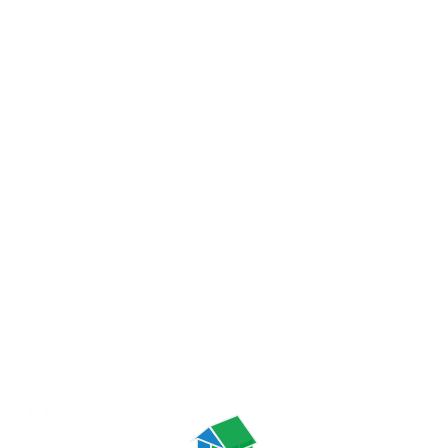
自動的に「FPの家」ビルダーの
ホームページに移動します。
移動しない場合には
下記のリンクをクリックしてください。