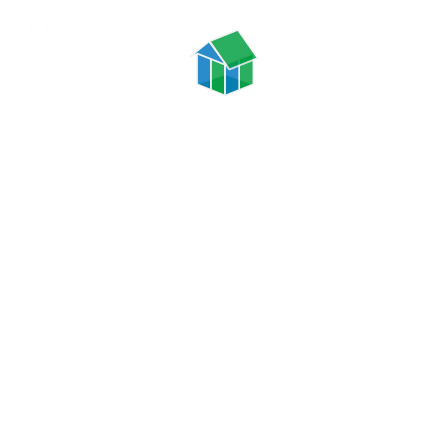
自動的に「FPの家」ビルダーの
ホームページに移動します。
移動しない場合には
下記のリンクをクリックしてください。
（有）神田工務店