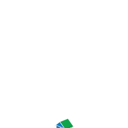
自動的に「FPの家」ビルダーの
ホームページに移動します。
移動しない場合には
下記のリンクをクリックしてください。