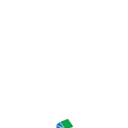
自動的に「FPの家」ビルダーの
ホームページに移動します。
移動しない場合には
下記のリンクをクリックしてください。