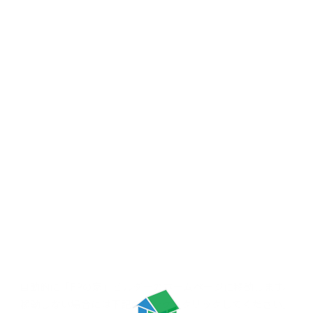
自動的に「FPの家」ビルダーの
ホームページに移動します。
移動しない場合には
下記のリンクをクリックしてください。