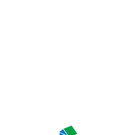
自動的に「FPの家」ビルダーの
ホームページに移動します。
移動しない場合には
下記のリンクをクリックしてください。