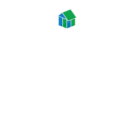
自動的に「FPの家」ビルダーの
ホームページに移動します。
移動しない場合には
下記のリンクをクリックしてください。
（有）おが建