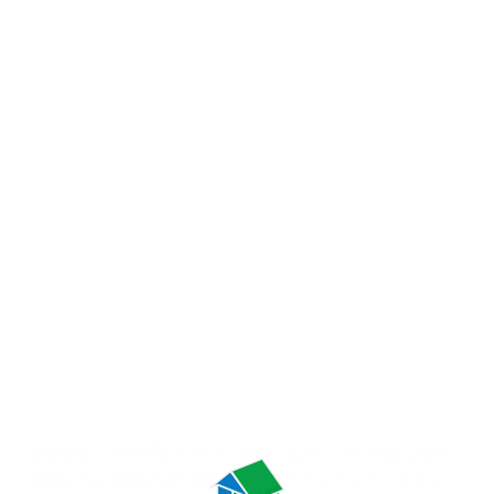
自動的に「FPの家」ビルダーの
ホームページに移動します。
移動しない場合には
下記のリンクをクリックしてください。