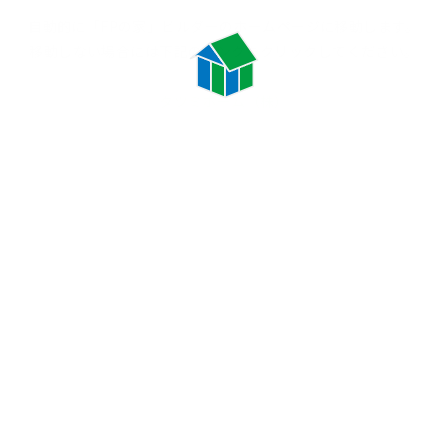
自動的に「FPの家」ビルダーの
ホームページに移動します。
移動しない場合には
下記のリンクをクリックしてください。
タツミホーム（株）