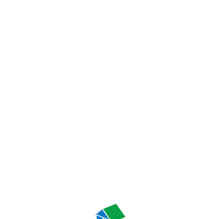
自動的に「FPの家」ビルダーの
ホームページに移動します。
移動しない場合には
下記のリンクをクリックしてください。