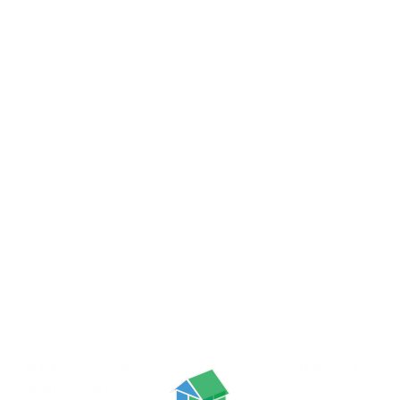
自動的に「FPの家」ビルダーの
ホームページに移動します。
移動しない場合には
下記のリンクをクリックしてください。