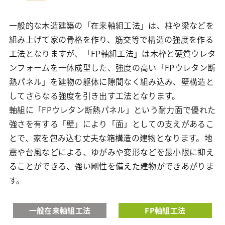
一般的な木造建築の「在来軸組工法」は、柱や梁などを
組み上げて家の骨格を作り、筋交等で構造の強度を作る
工法となりますが、「FP軸組工法」は木枠と硬質ウレタ
ンフォームを一体成型した、強度の高い「FPウレタン断
熱パネル」を建物の躯体に隙間なく組み込み、壁構造と
してさらなる強度を引き出す工法となります。
軸組に「FPウレタン断熱パネル」という耐力面で優れた
強さを有する「壁」により「面」としての支えがあるこ
とで、家を包み込む丈夫な箱構造の建物となります。地
震や台風などによる、ゆがみや変形などを最小限に抑え
ることができる、強い剛性を備えた建物ができあがりま
す。
一般在来軸組工法
FP軸組工法