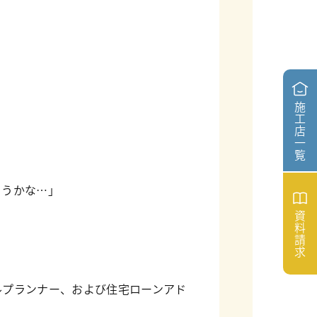
施
工
店
一
覧
ようかな…」
資
料
。
請
求
ルプランナー、および住宅ローンアド