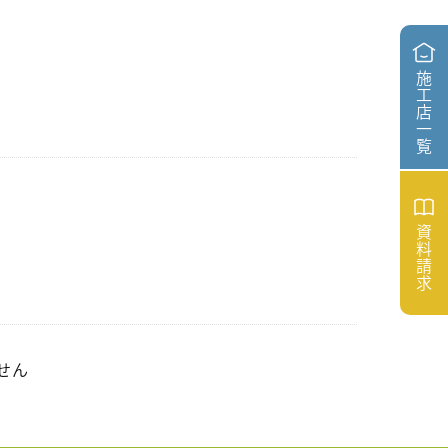
施
工
店
一
覧
資
料
請
求
せん