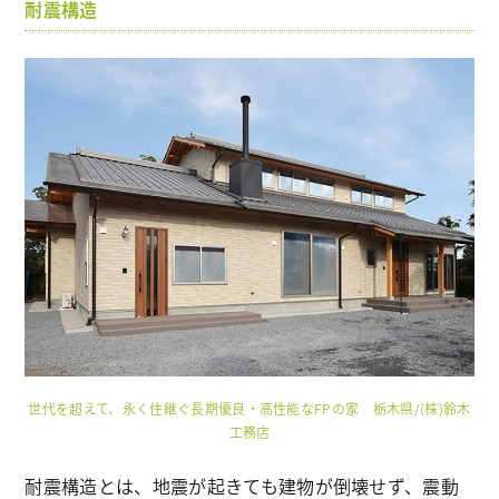
耐震構造
世代を超えて、永く住継ぐ長期優良・高性能なFPの家 栃木県/(株)鈴木
工務店
耐震構造とは、地震が起きても建物が倒壊せず、震動