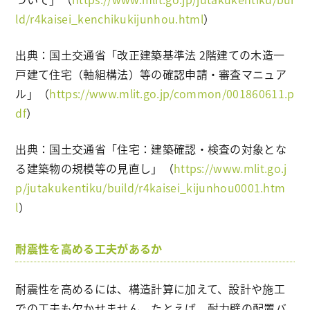
ld/r4kaisei_kenchikukijunhou.html
）
出典：国土交通省「改正建築基準法 2階建ての木造一
戸建て住宅（軸組構法）等の確認申請・審査マニュア
ル」（
https://www.mlit.go.jp/common/001860611.p
df
）
出典：国土交通省「住宅：建築確認・検査の対象とな
る建築物の規模等の見直し」（
https://www.mlit.go.j
p/jutakukentiku/build/r4kaisei_kijunhou0001.htm
l
）
耐震性を高める工夫があるか
耐震性を高めるには、構造計算に加えて、設計や施工
での工夫も欠かせません。たとえば、耐力壁の配置バ